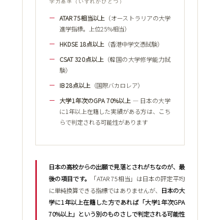
学力基準（いずれかひとつ）
ATAR 75相当以上
（オーストラリアの大学
進学指標。上位25%相当）
HKDSE 18点以上
（香港中学文憑試験）
CSAT 320点以上
（韓国の大学修学能力試
験）
IB 28点以上
（国際バカロレア）
大学1年次のGPA 70%以上
― 日本の大学
に1年以上在籍した実績がある方は、こち
らで判定される可能性があります
日本の高校からの出願で見落とされがちなのが、最
後の項目です。
「ATAR 75相当」は日本の評定平均
に単純換算できる指標ではありませんが、
日本の大
学に1年以上在籍した方であれば「大学1年次GPA
70%以上」という別のものさしで判定される可能性