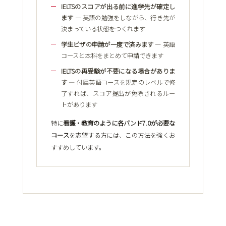
IELTSのスコアが出る前に進学先が確定し
ます
― 英語の勉強をしながら、行き先が
決まっている状態をつくれます
学生ビザの申請が一度で済みます
― 英語
コースと本科をまとめて申請できます
IELTSの再受験が不要になる場合がありま
す
― 付属英語コースを規定のレベルで修
了すれば、スコア提出が免除されるルー
トがあります
特に
看護・教育のように各バンド7.0が必要な
コース
を志望する方には、この方法を強くお
すすめしています。