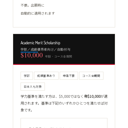
不要。出願時に
自動的に適用されます
Academic Merit Scholarship
学部／成績優秀者向け／自動付与
$10,000
年額・コース全期間
学部
成績基準あり
申請不要
コース全期間
日本人も対象
学力基準を満たす方は、$5,000ではなく
年$10,000
が適
用されます。基準は下記のいずれかひとつを満たせば対
象です。