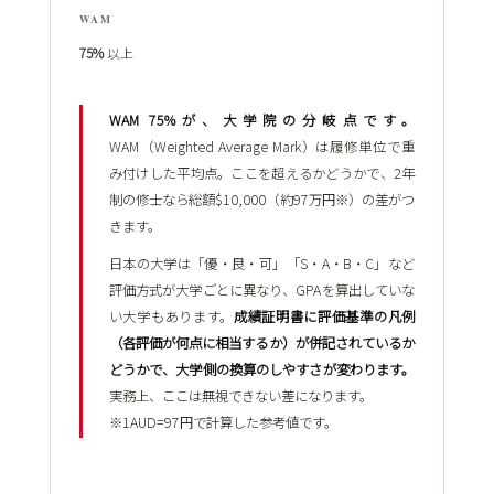
WAM
75%
以上
WAM 75%が、大学院の分岐点です。
WAM（Weighted Average Mark）は履修単位で重
み付けした平均点。ここを超えるかどうかで、2年
制の修士なら総額$10,000（約97万円※）の差がつ
きます。
日本の大学は「優・良・可」「S・A・B・C」など
評価方式が大学ごとに異なり、GPAを算出していな
い大学もあります。
成績証明書に評価基準の凡例
（各評価が何点に相当するか）が併記されているか
どうかで、大学側の換算のしやすさが変わります。
実務上、ここは無視できない差になります。
※1AUD=97円で計算した参考値です。