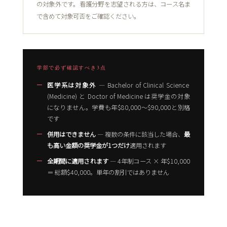
の対象外です。看護分野を志望される方は、コース名ま
で含めて対象可否をご確認ください。
学部で必ず確認すべき3点
医学系は対象外
― Bachelor of Clinical Science
(Medicine) と Doctor of Medicine は奨学金の対象
になりません。学費も年$80,000〜$90,000と別格
です
併用はできません
― 複数の条件に該当した場合、
最
も高い金額の奨学金が1つだけ
適用されます
全期間に適用されます
― 4年制コース × 年$10,000
＝ 総額$40,000。単年の割引ではありません