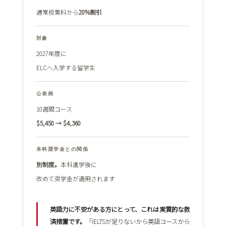
通常授業料から
20%割引
対象
2027年度に
ELCへ入学する留学生
公表例
10週間コース
$5,450 → $4,360
本科奨学金との関係
別制度。
本科進学後に
改めて奨学金が適用されます
英語力に不安がある方にとって、これは実質的な救
済措置です。
「IELTSが足りないから英語コースから