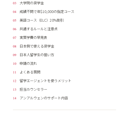
大学院の奨学金
成績不問で年$10,000の指定コース
英語コース（ELC）20%割引
共通するルールと注意点
実質学費の早見表
日本側で使える奨学金
日本人留学生の狙い方
申請の流れ
よくある質問
留学エージェントを使うメリット
担当カウンセラー
アンアルウェンのサポート内容