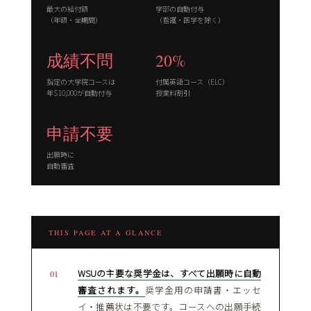
最大の給付額
学部の自動付与
（年額・全期間）
（看護・医学を除く）
成績不問
20%
指定の大学院コースは
付属英語コース（ELC）
年$10,000が自動付与
授業料割引
申請不要
出願時に
自動審査
THIS PAGE AT A GLANCE
WSUの主要な奨学金は、すべて出願時に自動
審査されます。
奨学金用の申請書・エッセ
イ・推薦状は不要です。コースへの出願手続