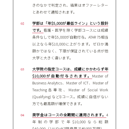
きのなかで判定され、結果はオファーレター
とあわせて通知されます。
学部は「年$5,000が最低ライン」という設計
です。
看護・医学を除く学部コースには成績
条件なしで年$5,000が自動付与。ATAR 75相当
以上なら年$10,000に上がります。ゼロか満
額かではなく、下限が保証されている点が他
大学と大きく違います。
大学院の指定コースは、成績にかかわらず年
$10,000が自動付与されます。
Master of
Business Analytics、Master of ICT、Master of
Teaching各専攻、Master of Social Work
(Qualifying) など8コース。成績に自信がない
方でも最高額が確保できます。
奨学金はコースの全期間に適用されます。
4
年制の学部で年$10,000なら総額
$40,000（1AUD=97円換算で約388万円）。