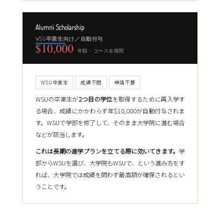
Alumni Scholarship
WSU卒業生向け／自動付与
$10,000
年額・コース全期間
WSU卒業生
成績不問
申請不要
WSUの卒業生が
2つ目の学位
を取得するために再入学す
る場合、成績にかかわらず年$10,000が自動付与されま
す。WSUで学部を修了して、そのまま大学院に進む場合
などが該当します。
これは長期の進学プランを立てる際に効いてきます。
学
部からWSUを選び、大学院もWSUで、という進み方をす
れば、大学院では成績を問わず最高額が確保されるとい
うことです。