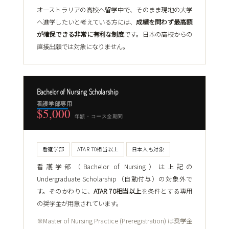
オーストラリアの高校へ留学中で、そのまま現地の大学
へ進学したいと考えている方には、
成績を問わず最高額
が確保できる非常に有利な制度
です。日本の高校からの
直接出願では対象になりません。
Bachelor of Nursing Scholarship
看護学部専用
$5,000
年額・コース全期間
看護学部
ATAR 70相当以上
日本人も対象
看護学部（Bachelor of Nursing）は上記の
Undergraduate Scholarship（自動付与）の対象外で
す。そのかわりに、
ATAR 70相当以上
を条件とする専用
の奨学金が用意されています。
※Master of Nursing Practice (Preregistration) は奨学金