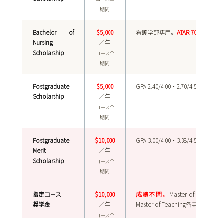
期間
Bachelor of
$5,000
看護学部専用。
ATAR 70相当以
Nursing
／年
Scholarship
コース全
期間
Postgraduate
$5,000
GPA 2.40/4.00・2.70/4.50・
Scholarship
／年
コース全
期間
Postgraduate
$10,000
GPA 3.00/4.00・3.38/4.50・
Merit
／年
Scholarship
コース全
期間
指定コース
$10,000
成績不問。
Master of Busine
奨学金
／年
Master of Teaching各専攻な
コース全