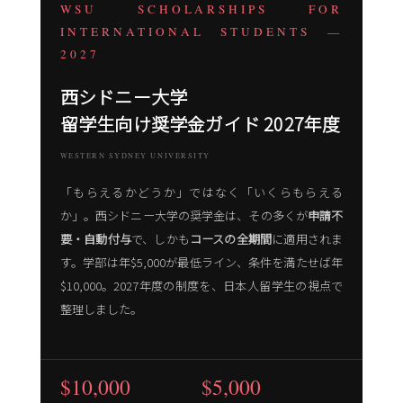
WSU SCHOLARSHIPS FOR
INTERNATIONAL STUDENTS —
2027
西シドニー大学
留学生向け奨学金ガイド 2027年度
WESTERN SYDNEY UNIVERSITY
「もらえるかどうか」ではなく「いくらもらえる
か」。西シドニー大学の奨学金は、その多くが
申請不
要・自動付与
で、しかも
コースの全期間
に適用されま
す。学部は年$5,000が最低ライン、条件を満たせば年
$10,000。2027年度の制度を、日本人留学生の視点で
整理しました。
$10,000
$5,000