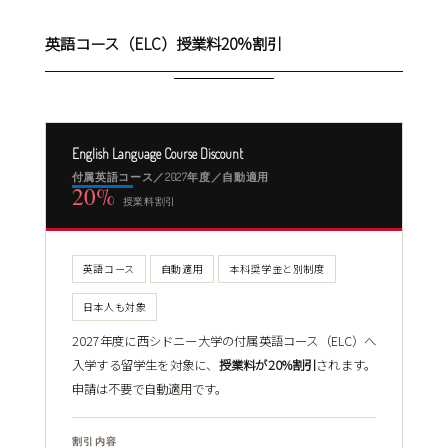
英語コース（ELC）授業料20%割引
English Language Course Discount
付属英語コース／2027年度／自動適用
20%
授業料割引
英語コース
自動適用
本科奨学金と別制度
日本人も対象
2027年度に西シドニー大学の付属英語コース（ELC）へ
入学する留学生を対象に、
授業料が20%割引
されます。
申請は不要で自動適用です。
割引内容