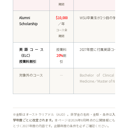
期間
Alumni
$10,000
WSU卒業生が2つ目の学位を取
Scholarship
／年
コース全
期間
英語コース
授業料
2027年度に付属英語コースへ
（ELC）
20%
割
授業料割引
引
対象外のコース
―
Bachelor of Clinical Scie
Medicine／Master of Nursing Pra
※金額はオーストラリアドル（AUD）。奨学金の名称・金額・条件は
入
学年度ごとに改定されます。
本ページは2026年8月時点の公開情報にも
とづく2027年度の内容です。出願年度の条件を必ずご確認ください。