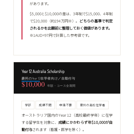
があります。
$5,000と$10,000の差は、3年制で$15,000、4年制
で$20,000（約194万円※）。
どちらの基準で判定
されるかを出願前に整理しておく価値があります。
※1AUD=97円で計算した参考値です。
Year 12 Australia Scholarship
豪州のYear 12在学者向け／自動付与
$10,000
年額・コース全期間
学部
成績不問
申請不要
豪州の高校在学者
オーストラリア国内のYear 12（高校最終学年）に在学
する留学生を対象に、
成績にかかわらず年$10,000が自
動付与
されます（看護・医学を除く）。