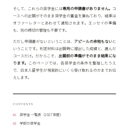
そして、これらの奨学金には
専用の申請書がありません。
コ
ースへの出願がそのまま奨学金の審査を兼ねており、結果は
オファーレターとあわせて通知されます。エッセイの準備
も、別の締切の管理も不要です。
ただし――申請書がないということは、
アピールの余地もない
と
いうことです。判定材料は出願時に提出した成績と、選んだ
コースだけ。だからこそ、
出願前の準備がそのまま結果にな
ります。
このページでは、各奨学金の条件を整理したうえ
で、日本人留学生が現実的にいくら受け取れるのかまでお伝
えします。
CONTENTS
奨学金 一覧表（2027年度）
学部の奨学金