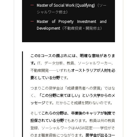
Master of Social Work (Qualifying)
（ソー
シャルワーク修士）
Master of Property Investment and
Development
（不動産投資・開発修士）
この8コースの顔ぶれには、明確な意味がありま
す。
IT、データ分析、教員、ソーシャルワーカー、
不動産開発――いずれも
オーストラリアが人材を必
要としている分野
です。
つまりこの奨学金は「成績優秀者への褒賞」ではな
く、
「この分野に来てほしい」という大学からのメ
ッセージ
です。だからこそ成績を問わないのです。
そして
これらの分野は、卒業後のキャリアが制度で
担保されている分野
でもあります。教員は州の教員
登録、ソーシャルワークはAASW認定――学位がそ
のまま職業資格につながります。
奨学金が出るコー