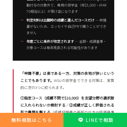
動付与の対象外で、専用の奨学金（年$5,000・ATAR
70相当以上）が受け皿になります
判定材料は出願時の成績と選んだコースだけ
― 申請
書がないため、エッセイや自己PRで補うことができ
ません
年度ごとに条件が改定されます
― 金額・成績基準・
対象コースは毎年見直される可能性があります
「申請不要」は楽である一方、対策の余地が狭いという
ことでもあります。
WSUの奨学金でできる対策は、実質
的に次の3つに絞られます。
①指定コース（成績不問で$10,000）を志望分野の選択肢
に入れられないか検討する
／
②成績が正しく評価される
形で書類を整える
（成績証明書の英訳の仕方や評価基準
の凡例の有無で判定が変わることがあります）／
無料相談はこちら
LINEで相談
③$5,000と$10,000の境界に自分がどちら側にいるか