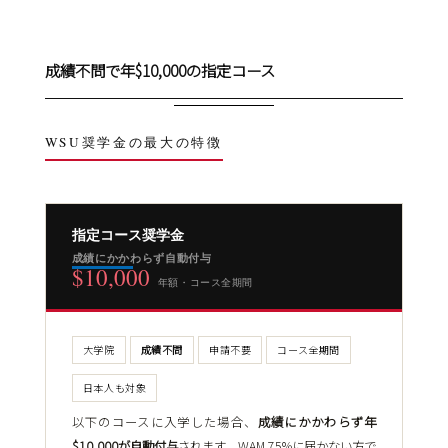
成績不問で年$10,000の指定コース
WSU奨学金の最大の特徴
指定コース奨学金
成績にかかわらず自動付与
$10,000
年額・コース全期間
大学院
成績不問
申請不要
コース全期間
日本人も対象
以下のコースに入学した場合、
成績にかかわらず年
$10,000が自動付与
されます。WAM 75%に届かない方で