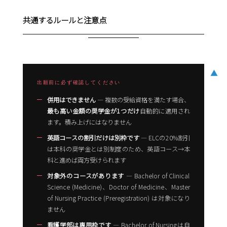
共通するルールと注意点
▲
出願前に必ず確認してください
併用はできません
― 複数の受給資格を満たす場合、
最も高い金額の奨学金が1つだけ
自動的に適用され
ます。積み上げにはなりません
英語コースの割引だけは別枠です
― ELCの20%割引
は本科の奨学金とは別制度のため、英語コース→本
科と進めば両方受けられます
対象外のコースがあります
― Bachelor of Clinical
Science (Medicine)、Doctor of Medicine、Master
of Nursing Practice (Preregistration) は対象になり
ません
看護学部は専用枠です
― Bachelor of Nursingは自