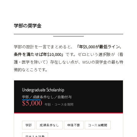
学部の奨学金
学部の設計を一言でまとめると、
「年$5,000が最低ライン、
条件を満たせば年$10,000」
です。ゼロという選択肢が（看
護・医学を除いて）存在しない点が、WSUの奨学金の最も特
徴的なところです。
Undergraduate Scholarship
学部／成績条件なし／自動付与
$5,000
年額・コース全期間
学部
成績条件なし
申請不要
コース全期間
日本人も対象