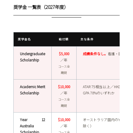
奨学金 一覧表（2027年度）
奨学金名
給付額
主な条件
Undergraduate
$5,000
成績条件なし。
看護・医学を除
Scholarship
／年
コース全
期間
Academic Merit
$10,000
ATAR 75相当以上／HKDSE 18／
Scholarship
／年
GPA 70%のいずれか
コース全
期間
Year 12
$10,000
オーストラリア国内のYear 
Australia
／年
除く）
Scholarship
コース全