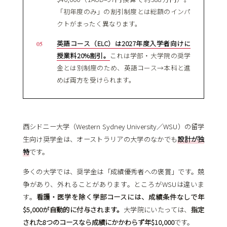
「初年度のみ」の割引制度とは総額のインパ
クトがまったく異なります。
英語コース（ELC）は2027年度入学者向けに
授業料20%割引。
これは学部・大学院の奨学
金とは別制度のため、英語コース→本科と進
めば両方を受けられます。
西シドニー大学（Western Sydney University／WSU）の留学
生向け奨学金は、オーストラリアの大学のなかでも
設計が独
特
です。
多くの大学では、奨学金は「成績優秀者への褒賞」です。競
争があり、外れることがあります。ところがWSUは違いま
す。
看護・医学を除く学部コースには、成績条件なしで年
$5,000が自動的に付与されます。
大学院にいたっては、
指定
された8つのコースなら成績にかかわらず年$10,000
です。