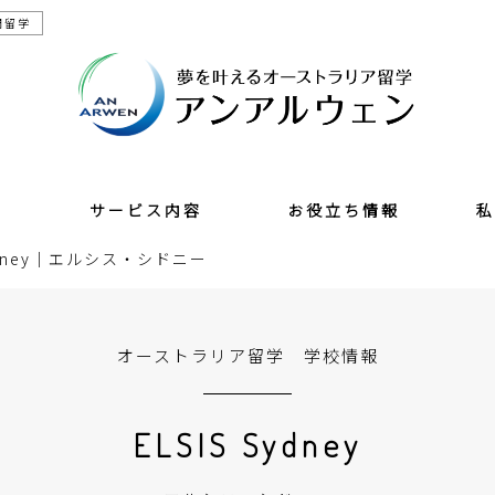
門留学
サービス内容
お役立ち情報
初めて海外留学をする方へ
留学サポートプログラム
大切にしている８つのこと
英語上達サポート
留学費用について
現地サポート
キャンペーン情報
奨学金情報
留学体験談
あなたに合う語学学校とは
留学費用を節約する
学生ビザの申請方法
よくある質問
私た
会社
メデ
Sydney｜エルシス・シドニー
オーストラリア留学 学校情報
ELSIS Sydney