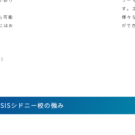
す。
も可能
様々
にはお
がで
）
ン）
SISシドニー校の強み