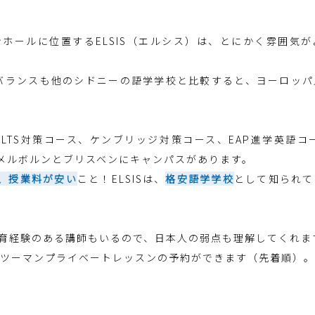
ホールに位置するELSIS（エルシス）は、とにかく雰囲気
国籍バランスも他のシドニーの語学学校と比較すると、ヨーロッ
ELTS対策コース、ケンブリッジ対策コース、EAP進学英語コ
、メルボルンとブリスベンにキャンパスがあります。
は、授業料が安い
こと！ELSISは、
格安語学学校
として知られて
育経験のある講師もいるので、日本人の弱点も理解してくれま
ンツーマンプライベートレッスンの予約ができます（先着順）。