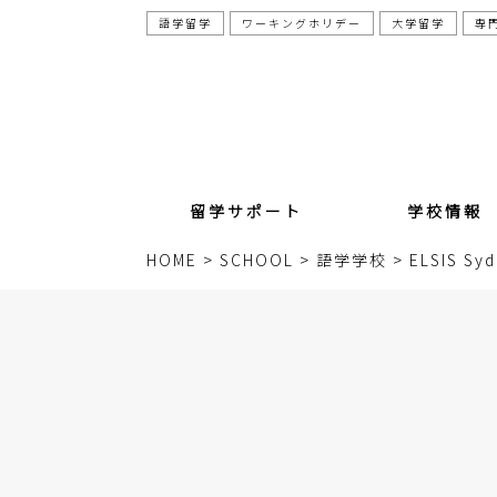
語学留学
ワーキングホリデー
大学留学
専
留学サポート
学校情報
語学留学
ワーキングホリデー
大学留学
専門スキルアップ留学
休学留学
TAFE留学
カウンセリングについて
語学学校一覧
専門学校一覧
TAFE一覧
大学・大学院一覧
学校視察レポート
HOME
>
SCHOOL
>
語学学校
>
ELSIS 