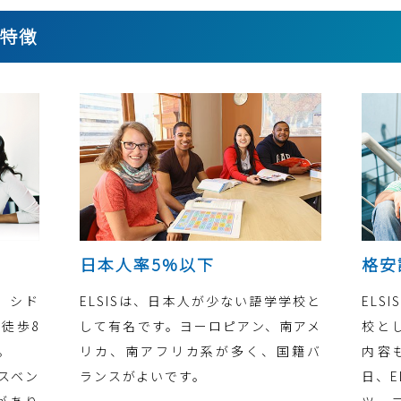
の特徴
日本人率5%以下
格安
は、シド
ELSISは、日本人が少ない語学学校と
ELS
徒歩8
して有名です。ヨーロピアン、南アメ
校と
。
リカ、南アフリカ系が多く、国籍バ
内容
リスベン
ランスがよいです。
日、E
があり
ツー