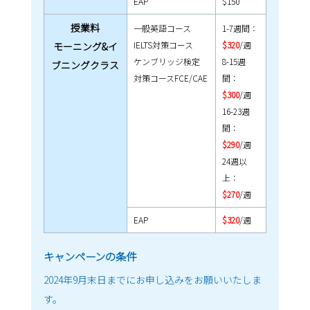
EAP
$150
授業料
一般英語コース
1-7週間：
IELTS対策コース
$320
/週
モーニング&イ
ケンブリッジ検定
8-15週
ブニングクラス
対策コースFCE/CAE
間：
$300
/週
16-23週
間：
$290
/週
24週以
上：
$270
/週
EAP
$320
/週
キャンペーンの条件
2024年9月末日までにお申し込みをお願いいたしま
す。