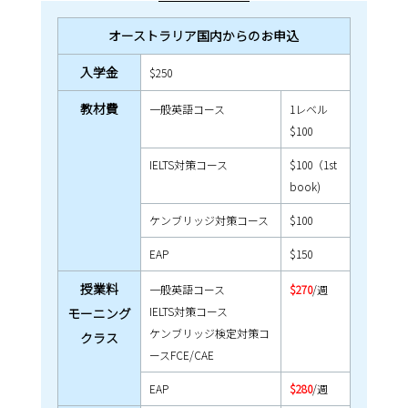
オーストラリア国内からのお申込
入学金
$250
教材費
一般英語コース
1レベル
$100
IELTS対策コース
$100（1st
book)
ケンブリッジ対策コース
$100
EAP
$150
授業料
一般英語コース
$270
/週
IELTS対策コース
モーニング
ケンブリッジ検定対策コ
クラス
ースFCE/CAE
EAP
$280
/週