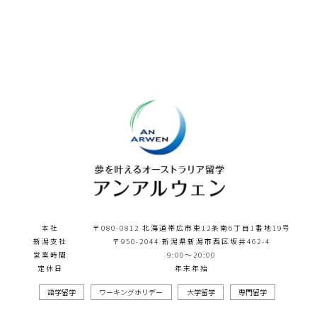
本社
〒080-0812 北海道帯広市東12条南6丁目1番地19号
新潟支社
〒950-2044 新潟県新潟市西区坂井462-4
営業時間
9:00～20:00
定休日
年末年始
語学留学
ワーキングホリデー
大学留学
専門留学