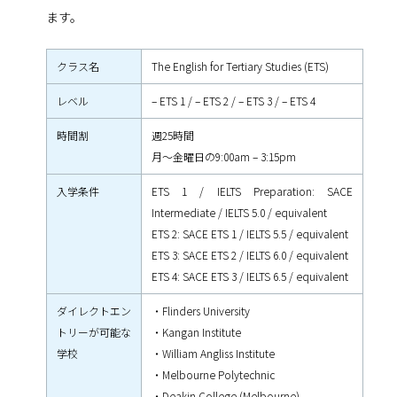
ます。
クラス名
The English for Tertiary Studies (ETS)
レベル
– ETS 1 / – ETS 2 / – ETS 3 / – ETS 4
時間割
週25時間
月～金曜日の9:00am – 3:15pm
入学条件
ETS 1 / IELTS Preparation: SACE
Intermediate / IELTS 5.0 / equivalent
ETS 2: SACE ETS 1 / IELTS 5.5 / equivalent
ETS 3: SACE ETS 2 / IELTS 6.0 / equivalent
ETS 4: SACE ETS 3 / IELTS 6.5 / equivalent
ダイレクトエン
・Flinders University
トリーが可能な
・Kangan Institute
学校
・William Angliss Institute
・Melbourne Polytechnic
・Deakin College (Melbourne)