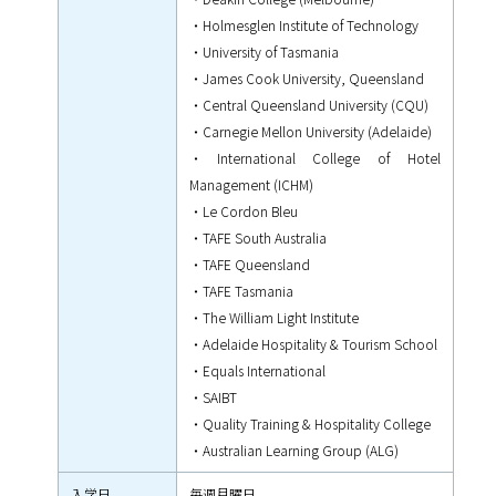
・Holmesglen Institute of Technology
・University of Tasmania
・James Cook University, Queensland
・Central Queensland University (CQU)
・Carnegie Mellon University (Adelaide)
・International College of Hotel
Management (ICHM)
・Le Cordon Bleu
・TAFE South Australia
・TAFE Queensland
・TAFE Tasmania
・The William Light Institute
・Adelaide Hospitality & Tourism School
・Equals International
・SAIBT
・Quality Training & Hospitality College
・Australian Learning Group (ALG)
入学日
毎週月曜日