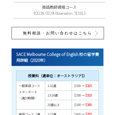
英語教師資格コース
（CELTA, CELTA Observation, TESOL）
無料相談・お問い合わせはこちら
SACE Melbourne College of English 校の留学費
用詳細（2020年）
授業料（週単位：オーストラリア$）
一般英語コース
1-12週
$330 →
$325
スタンダード
13-24週
$330 →
$315
（週20時間）
25週以上
$330 →
$305
英語コース（週
1-12週
$420 →
$375