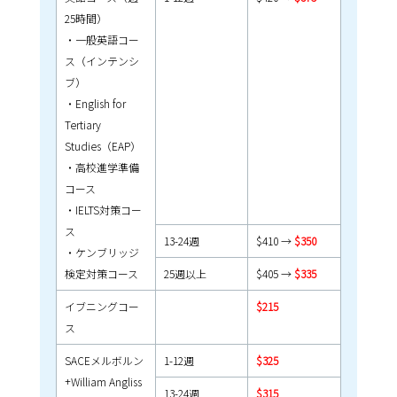
25時間）
・一般英語コー
ス（インテンシ
ブ）
・English for
Tertiary
Studies（EAP）
・高校進学準備
コース
・IELTS対策コー
ス
13-24週
$410 →
$350
・ケンブリッジ
検定対策コース
25週以上
$405 →
$335
イブニングコー
$215
ス
SACEメルボルン
1-12週
$325
+William Angliss
13-24週
$315