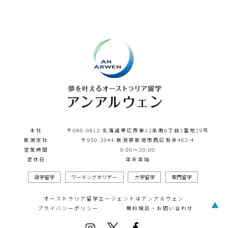
本社
〒080-0812 北海道帯広市東12条南6丁目1番地19号
新潟支社
〒950-2044 新潟県新潟市西区坂井462-4
営業時間
9:00～20:00
定休日
年末年始
語学留学
ワーキングホリデー
大学留学
専門留学
オーストラリア留学エージェントはアンアルウェン
▲
プライバシーポリシー
無料相談・お問い合わせ