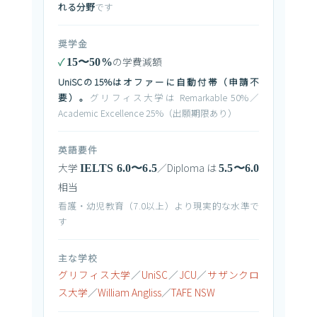
れる分野
です
奨学金
✓
の学費減額
15〜50%
UniSCの15%はオファーに自動付帯（申請不
要）。
グリフィス大学は Remarkable 50%／
Academic Excellence 25%（出願期限あり）
英語要件
大学
／Diploma は
IELTS 6.0〜6.5
5.5〜6.0
相当
看護・幼児教育（7.0以上）より現実的な水準で
す
主な学校
グリフィス大学
／
UniSC
／
JCU
／
サザンクロ
ス大学
／
William Angliss
／
TAFE NSW