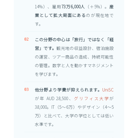
14%）、雇用
73万6,000人
（＋5%）。
産
業として拡大局面にある
のが現在地で
す。
この分野の中心は「旅行」ではなく「経
営」です。
観光地の収益設計、宿泊施設
の運営、ツアー商品の造成、持続可能性
の管理。数字と人を動かすマネジメント
を学びます。
他分野より学費が抑えられます。
UniSC
が年 AUD 28,500、
グリフィス大学
が
38,000。IT（5〜6万）やデザイン（4〜5
万）と比べて、大学の学位としては低い
水準です。