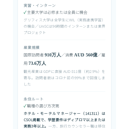
実習・インターン
✓
主要大学は必修または全員に機会
グリフィス大学は全学生にWIL（実務連携学習）
の機会／UniSCは96時間のインターンまたは業界
プロジェクト
産業規模
国際訪問者
／消費
／雇
910万人
AUD 560億
用
73.6万人
観光産業はGDPに直接 AUD 811億（約2.9%）を
寄与。訪問者数はコロナ前の99%まで回復しま
した
永住ルート
✓
職種の選び方次第
ホテル・モーテルマネージャー（141311）は
CSOL掲載で、学歴要件はディプロマ以上または
実務3年以上。
一方、旅行カウンセラー職は移住