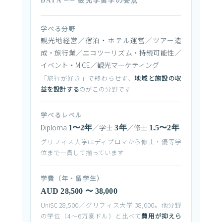
DATA ── 観光学留学の要点
学べる分野
観光地経営／宿泊・ホテル運営／ツアー造
成・旅行業／エコツーリズム・持続可能性／
イベント・MICE／観光マーケティング
「旅行が好き」で終わらせず、
地域と施設の収
益を設計する
のがこの分野です
学べるレベル
Diploma
／学士
／修士
1〜2年
3年
1.5〜2年
グリフィス大学はディプロマから修士・優等学
位まで一貫して揃っています
学費（年・留学生）
AUD 28,500 〜 38,000
UniSC 28,500／グリフィス大学 38,000。他分野
の学位（4〜6万豪ドル）と比べて
費用が抑えら