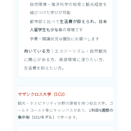
自然環境・海洋科学の知見と観光経営を
結びつけた学びが可能
都市部と比べて
生活費が抑えられ、日本
人留学生も少なめ
の環境です
学費・開講状況は個別にお調べします
向いている方：
エコツーリズム・自然観光
に関心がある方、英語環境に浸りたい方、
生活費を抑えたい方。
サザンクロス大学（SCU）
観光・ホスピタリティ分野の課程を持つ総合大学。ゴ
ールドコースト等にキャンパスがあり、
1科目6週間の
集中制（SCUモデル）
で学べます。