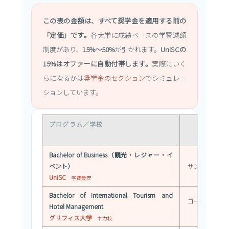
この表の金額は、すべて奨学金を適用する前の
「定価」です。
各大学に成績ベースの学費減額
制度があり、
15%〜50%
が引かれます。
UniSCの
15%はオファーに自動付帯します。
実際にいく
らになるかは
奨学金のセクション
でシミュレー
ションしています。
プログラム／学校
所在地
Bachelor of Business（観光・レジャー・イ
ベント）
サンシャイン
UniSC
学費最安
Bachelor of International Tourism and
ゴールドコー
Hotel Management
リスベ
グリフィス大学
主力校