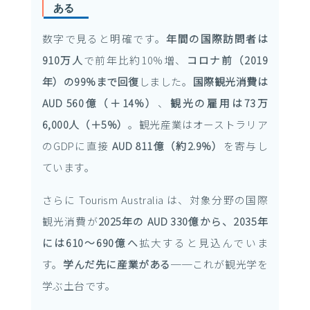
ある
数字で見ると明確です。
年間の国際訪問者は
910万人
で前年比約10%増、
コロナ前（2019
年）の99%まで回復
しました。
国際観光消費は
AUD 560億（＋14%）
、
観光の雇用は73万
6,000人（＋5%）
。観光産業はオーストラリア
のGDPに直接
AUD 811億（約2.9%）
を寄与し
ています。
さらに Tourism Australia は、対象分野の国際
観光消費が
2025年の AUD 330億から、2035年
には610〜690億へ
拡大すると見込んでいま
す。
学んだ先に産業がある
──これが観光学を
学ぶ土台です。