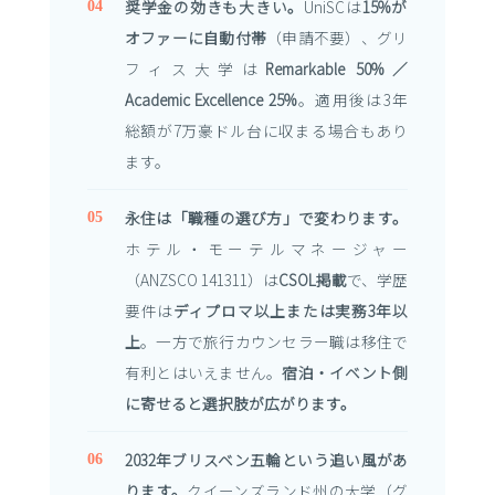
奨学金の効きも大きい。
UniSCは
15%が
オファーに自動付帯
（申請不要）、グリ
フィス大学は
Remarkable 50%／
Academic Excellence 25%
。適用後は3年
総額が7万豪ドル台に収まる場合もあり
ます。
永住は「職種の選び方」で変わります。
ホテル・モーテルマネージャー
（ANZSCO 141311）は
CSOL掲載
で、学歴
要件は
ディプロマ以上または実務3年以
上
。一方で旅行カウンセラー職は移住で
有利とはいえません。
宿泊・イベント側
に寄せると選択肢が広がります。
2032年ブリスベン五輪という追い風があ
ります。
クイーンズランド州の大学（グ