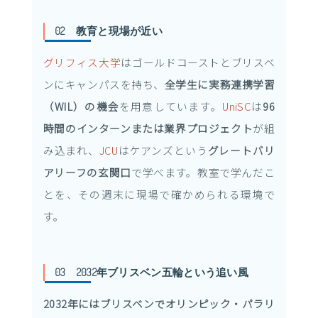
02 教育と現場が近い
グリフィス大学
はゴールドコーストとブリスベ
ンにキャンパスを持ち、
全学生に実務連携学習
（WIL）の機会
を用意しています。
UniSC
は
96
時間のインターンまたは業界プロジェクト
が組
み込まれ、
JCU
はケアンズという
グレートバリ
アリーフの玄関口
で学べます。教室で学んだこ
とを、その週末に現場で確かめられる環境で
す。
03 2032年ブリスベン五輪という追い風
2032年にはブリスベンでオリンピック・パラリ