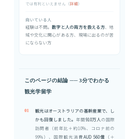
では有利といえません（
詳細
）
向いている人
経験は不問。
数字と人の両方を扱える方
、地
域や文化に関心がある方、現場に出るのが苦
にならない方
このページの結論 ── 3分でわかる
観光学留学
観光はオーストラリアの基幹産業で、し
かも回復しました。
年間
910万人
の国際
訪問者（前年比＋約10%、コロナ前の
99%）、国際観光消費
AUD 560億
（＋