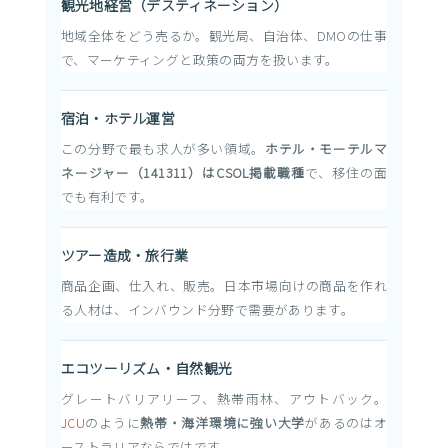
観光地経営（デスティネーション）
地域全体をどう売るか。観光局、自治体、DMOの仕事
で、マーケティングと政策の両方を扱います。
宿泊・ホテル運営
この分野で最も求人が多い領域。
ホテル・モーテルマ
ネージャー（141311）はCSOL掲載職種
で、移住の面
でも有利です。
ツアー造成・旅行業
商品企画、仕入れ、販売。日本市場向けの商品を作れ
る人材は、インバウンド分野で需要があります。
エコツーリズム・自然観光
グレートバリアリーフ、熱帯雨林、アウトバック。
JCU
のように
熱帯・海洋環境に強い大学
があるのはオ
ーストラリアならではです。