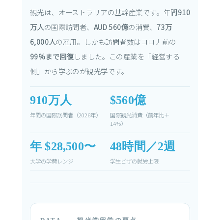
観光は、オーストラリアの基幹産業です。年間
910
万人
の国際訪問者、
AUD 560億
の消費、
73万
6,000人
の雇用。しかも訪問者数はコロナ前の
99%まで回復
しました。この産業を「経営する
側」から学ぶのが観光学です。
910万人
$560億
年間の国際訪問者（2026年）
国際観光消費（前年比＋
14%）
年 $28,500〜
48時間／2週
大学の学費レンジ
学生ビザの就労上限