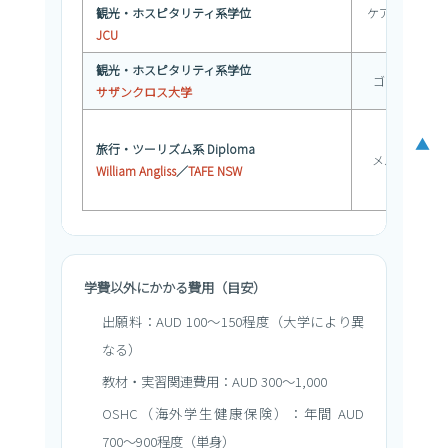
観光・ホスピタリティ系学位
ケアンズ／タ
JCU
ル
観光・ホスピタリティ系学位
ゴールドコー
サザンクロス大学
▲
旅行・ツーリズム系 Diploma
メルボルン／
William Angliss
／
TAFE NSW
学費以外にかかる費用（目安）
出願料：AUD 100〜150程度（大学により異
なる）
教材・実習関連費用：AUD 300〜1,000
OSHC（海外学生健康保険）：年間 AUD
700〜900程度（単身）