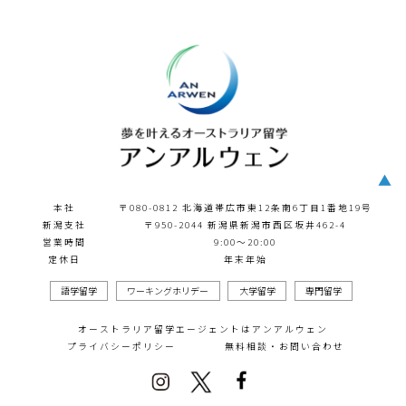
▲
本社
〒080-0812 北海道帯広市東12条南6丁目1番地19号
新潟支社
〒950-2044 新潟県新潟市西区坂井462-4
営業時間
9:00～20:00
定休日
年末年始
語学留学
ワーキングホリデー
大学留学
専門留学
オーストラリア留学エージェントはアンアルウェン
プライバシーポリシー
無料相談・お問い合わせ