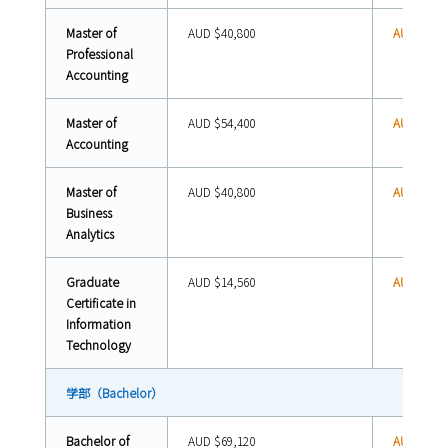
Master of
AUD $40,800
AUD $30,6
Professional
Accounting
Master of
AUD $54,400
AUD $40,8
Accounting
Master of
AUD $40,800
AUD $30,6
Business
Analytics
Graduate
AUD $14,560
AUD $10,9
Certificate in
Information
Technology
学部（Bachelor）
Bachelor of
AUD $69,120
AUD $51,8