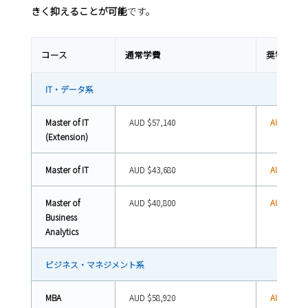
きく抑えることが可能
です。
コース
通常学費
奨学金適用
IT・データ系
Master of IT
AUD $57,140
AUD $42,8
(Extension)
Master of IT
AUD $43,680
AUD $32,7
Master of
AUD $40,800
AUD $30,6
Business
Analytics
ビジネス・マネジメント系
MBA
AUD $58,920
AUD $44,1