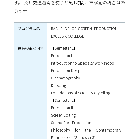
す。 公共交通機関を使うと約1時間、車移動の場合は25
分です。
プログラム名
BACHELOR OF SCREEN PRODUCTION –
EXCELSIA COLLEGE
授業の主な内容
【Semester 1】
Production I
Introduction to Specialty Workshops
Production Design
Cinematography
Directing
Foundations of Screen Storytelling
【Semester 2】
Production II
Screen Editing
Sound Post-Production
Philosophy for the Contemporary
Filmmakers 【Semester 3】