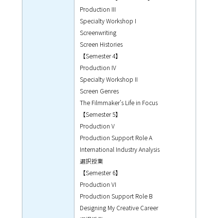
Production III
Specialty Workshop I
Screenwriting
Screen Histories
【Semester 4】
Production IV
Specialty Workshop II
Screen Genres
The Filmmaker’s Life in Focus
【Semester 5】
Production V
Production Support Role A
International Industry Analysis
選択授業
【Semester 6】
Production VI
Production Support Role B
Designing My Creative Career