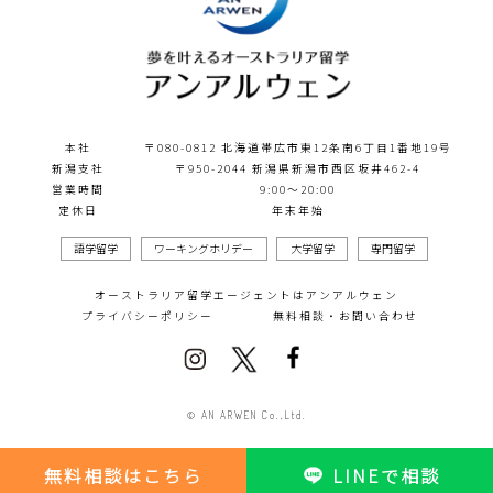
本社
〒080-0812 北海道帯広市東12条南6丁目1番地19号
新潟支社
〒950-2044 新潟県新潟市西区坂井462-4
営業時間
9:00～20:00
定休日
年末年始
語学留学
ワーキングホリデー
大学留学
専門留学
オーストラリア留学エージェントはアンアルウェン
プライバシーポリシー
無料相談・お問い合わせ
© AN ARWEN Co.,Ltd.
無料相談はこちら
LINEで相談