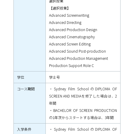
選択授業
【選択授業】
Advanced Screenwriting
Advanced Directing
Advanced Production Design
Advanced Cinematography
Advanced Screen Editing
Advanced Sound Post-production
Advanced Production Management
Production Support Role C
学位
学士号
コース期間
・Sydney Film SchoolのDIPLOMA OF
SCREEN AND MEDIAを修了した場合は、2
年間
・BACHELOR OF SCREEN PRODUCTION
の1年次からスタートする場合は、3年間
入学条件
・Sydney Film SchoolのDIPLOMA OF