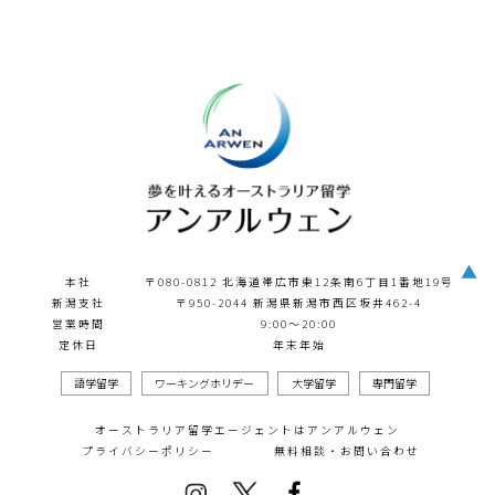
▲
本社
〒080-0812 北海道帯広市東12条南6丁目1番地19号
新潟支社
〒950-2044 新潟県新潟市西区坂井462-4
営業時間
9:00～20:00
定休日
年末年始
語学留学
ワーキングホリデー
大学留学
専門留学
オーストラリア留学エージェントはアンアルウェン
プライバシーポリシー
無料相談・お問い合わせ