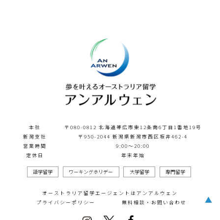
本社
〒080-0812 北海道帯広市東12条南6丁目1番地19号
新潟支社
〒950-2044 新潟県新潟市西区坂井462-4
営業時間
9:00～20:00
定休日
年末年始
語学留学
ワーキングホリデー
大学留学
専門留学
オーストラリア留学エージェントはアンアルウェン
▲
プライバシーポリシー
無料相談・お問い合わせ