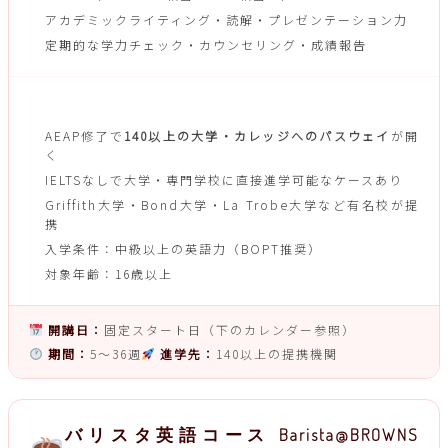
アカデミックライティング・読解・プレゼンテーション力
定期的な学力チェック・カウンセリング・成績報告
大学進学ルート
AEAP修了で
140以上の大学・カレッジへのパスウェイ
が開
く
IELTSなしで大学・専門学校に直接進学可能なケースあり
Griffith大学・Bond大学・La Trobe大学など有名校が提
携
入学条件：中級以上の英語力（BOPT推奨）
対象年齢：16歳以上
開講日：
固定スタート日（下のカレンダー参照）
期間：
5〜36週
進学先：
140以上の提携機関
バリスタ英語コース Barista@BROWNS