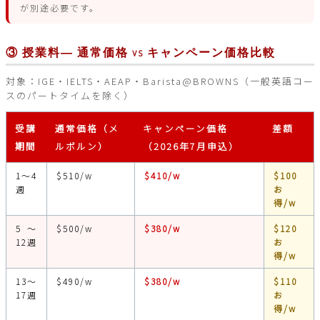
が別途必要です。
③ 授業料― 通常価格 vs キャンペーン価格比較
対象：IGE・IELTS・AEAP・Barista@BROWNS（一般英語コー
スのパートタイムを除く）
受講
通常価格（メ
キャンペーン価格
差額
期間
ルボルン）
（2026年7月申込）
1〜4
$510/w
$410/w
$100
週
お
得/w
5〜
$500/w
$380/w
$120
12週
お
得/w
13〜
$490/w
$380/w
$110
17週
お
得/w