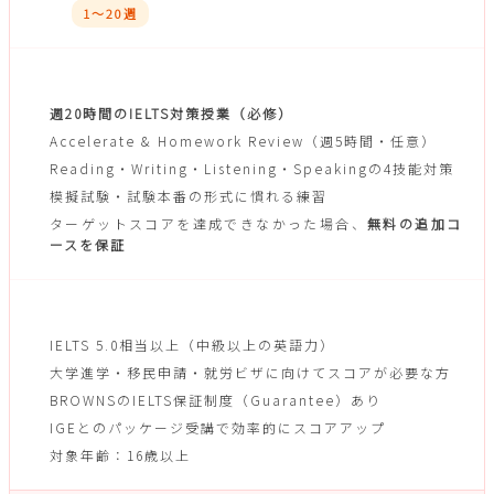
1〜20週
授業構成
週20時間のIELTS対策授業（必修）
Accelerate & Homework Review（週5時間・任意）
Reading・Writing・Listening・Speakingの4技能対策
模擬試験・試験本番の形式に慣れる練習
ターゲットスコアを達成できなかった場合、
無料の追加コ
ースを保証
対象者・入学条件
IELTS 5.0相当以上（中級以上の英語力）
大学進学・移民申請・就労ビザに向けてスコアが必要な方
BROWNSのIELTS保証制度（Guarantee）あり
IGEとのパッケージ受講で効率的にスコアアップ
対象年齢：16歳以上