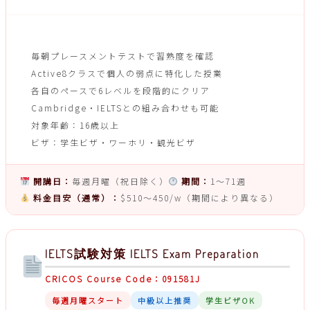
ACTIVE8個別対応システム
毎朝プレースメントテストで習熟度を確認
Active8クラスで個人の弱点に特化した授業
各自のペースで6レベルを段階的にクリア
Cambridge・IELTSとの組み合わせも可能
対象年齢：16歳以上
ビザ：学生ビザ・ワーホリ・観光ビザ
開講日：
毎週月曜（祝日除く）
期間：
1〜71週
料金目安（通常）：
$510〜450/w（期間により異なる）
IELTS試験対策 IELTS Exam Preparation
CRICOS Course Code：091581J
毎週月曜スタート
中級以上推奨
学生ビザOK