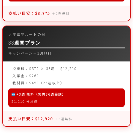
支払い目安：
$8,775
＋2週無料
大学進学ルートの例
33週間プラン
キャンペーン＋3週無料
授業料：$370 × 33週 = $12,210
入学金：$260
教材費：$450（25週以上）
+3週 無料（実質36週受講）
$1,110 分お得
支払い目安：
$12,920
＋3週無料