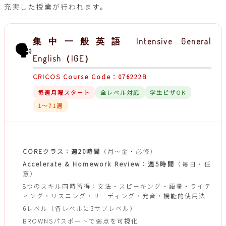
充実した授業が行われます。
集中一般英語 Intensive General
🗣
English（IGE）
CRICOS Course Code：076222B
毎週月曜スタート
全レベル対応
学生ビザOK
1〜71週
授業構成
COREクラス：週20時間
（月〜金・必修）
Accelerate & Homework Review：週5時間
（毎日・任
意）
8つのスキル同時習得：文法・スピーキング・語彙・ライテ
ィング・リスニング・リーディング・発音・機能的使用法
6レベル（各レベルに3サブレベル）
BROWNSパスポートで弱点を可視化