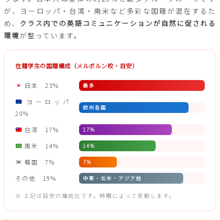
が、ヨーロッパ・台湾・南米など多彩な国籍が混在するた
め、
クラス内での英語コミュニケーションが自然に促される
環境
が整っています。
在籍学生の国籍構成（メルボルン校・目安）
日本 23%
最多
ヨーロッパ
欧州各国
20%
台湾 17%
17%
南米 14%
14%
韓国 7%
7%
その他 19%
中東・北米・アジア他
※ 上記は目安の構成比です。時期によって変動します。