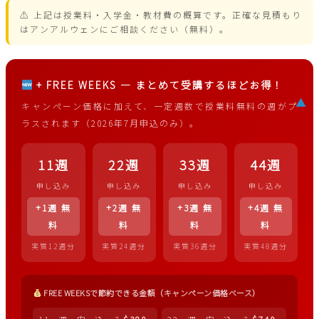
⚠ 上記は授業料・入学金・教材費の概算です。正確な見積もり
はアンアルウェンにご相談ください（無料）。
+ FREE WEEKS ― まとめて受講するほどお得！
▲
キャンペーン価格に加えて、一定週数で授業料無料の週がプ
ラスされます（2026年7月申込のみ）。
11週
22週
33週
44週
申し込み
申し込み
申し込み
申し込み
+1週 無
+2週 無
+3週 無
+4週 無
料
料
料
料
実質12週分
実質24週分
実質36週分
実質48週分
FREE WEEKSで節約できる金額（キャンペーン価格ベース）