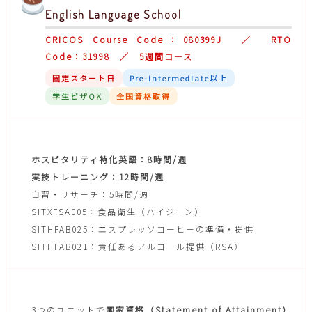
English Language School
CRICOS Course Code：080399J ／ RTO
Code：31998 ／ 5週間コース
固定スタート日
Pre-Intermediate以上
学生ビザOK
全国資格取得
週25時間のカリキュラム
ホスピタリティ特化英語：8時間/週
実技トレーニング：12時間/週
自習・リサーチ：5時間/週
SITXFSA005：食品衛生（ハイジーン）
SITHFAB025：エスプレッソコーヒーの準備・提供
SITHFAB021：責任あるアルコール提供（RSA）
修了後の特典・対象者
3つのユニットで
国家資格（Statement of Attainment）