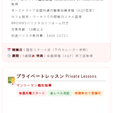
取得
オーストラリア全国共通の職業訓練資格（AQF認定）
カフェ就労・ワーホリでの即戦力スキル習得
BROWNSバリスタユニフォーム付き
対象年齢：16歳以上
別途バリスタ教材費：$430（OTC）
開講日：
固定スタート日（下のカレンダー参照）
期間：
5週間
特典：
全国資格（AQF）修了証取得
プライベートレッスン Private Lessons
マンツーマン個別指導
毎週月曜スタート
全レベル対応
時間単位で受講可
料金（メルボルン校）