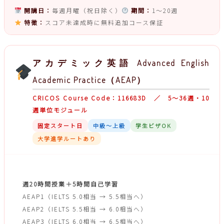
開講日：
毎週月曜（祝日除く）
期間：
1〜20週
特徴：
スコア未達成時に無料追加コース保証
アカデミック英語 Advanced English
Academic Practice（AEAP）
CRICOS Course Code：116683D ／ 5〜36週・10
週単位モジュール
固定スタート日
中級〜上級
学生ビザOK
大学進学ルートあり
授業構成・3レベル
週20時間授業＋5時間自己学習
AEAP1（IELTS 5.0相当 → 5.5相当へ）
AEAP2（IELTS 5.5相当 → 6.0相当へ）
AEAP3（IELTS 6.0相当 → 6.5相当へ）