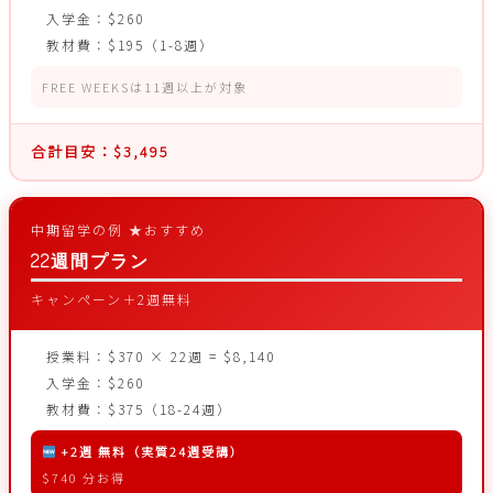
入学金：$260
教材費：$195（1-8週）
FREE WEEKSは11週以上が対象
合計目安：
$3,495
中期留学の例 ★おすすめ
22週間プラン
キャンペーン＋2週無料
授業料：$370 × 22週 = $8,140
入学金：$260
教材費：$375（18-24週）
+2週 無料（実質24週受講）
$740 分お得