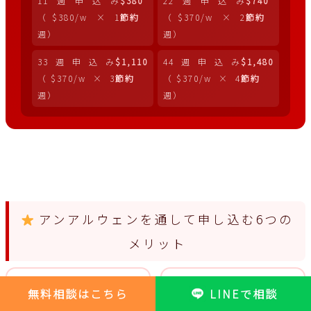
11週申込み
$380
22週申込み
$740
（$380/w × 1
節約
（$370/w × 2
節約
週）
週）
33週申込み
$1,110
44週申込み
$1,480
（$370/w × 3
節約
（$370/w × 4
節約
週）
週）
アンアルウェンを通して申し込む6つの
メリット
無料相談はこちら
LINEで相談