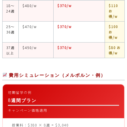
18〜
$480/w
$370/w
$110
24週
お
得/w
25〜
$470/w
$370/w
$100
36週
お
得/w
37週
$450/w
$370/w
$80お
以上
得/w
費用シミュレーション（メルボルン・例）
短期留学の例
8週間プラン
キャンペーン価格適用
授業料：$380 × 8週 = $3,040