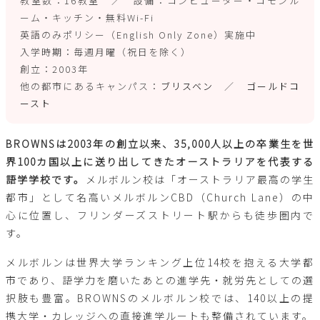
教室数：16教室 ／ 設備：コンピューター・コモンル
ーム・キッチン・無料Wi-Fi
英語のみポリシー（English Only Zone）実施中
入学時期：毎週月曜（祝日を除く）
創立：2003年
他の都市にあるキャンパス：
ブリスベン
／
ゴールドコ
ースト
BROWNSは2003年の創立以来、35,000人以上の卒業生を世
界100カ国以上に送り出してきたオーストラリアを代表する
語学学校です。
メルボルン校は「オーストラリア最高の学生
都市」として名高いメルボルンCBD（Church Lane）の中
心に位置し、フリンダーズストリート駅からも徒歩圏内で
す。
メルボルンは世界大学ランキング上位14校を抱える大学都
市であり、語学力を磨いたあとの進学先・就労先としての選
択肢も豊富。BROWNSのメルボルン校では、140以上の提
携大学・カレッジへの直接進学ルートも整備されています。