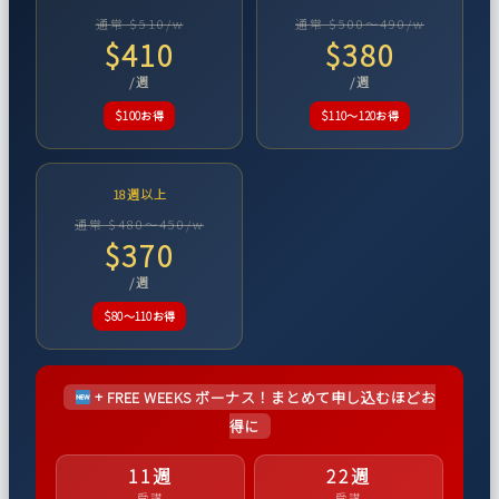
通常 $510/w
通常 $500〜490/w
$410
$380
/週
/週
$100お得
$110〜120お得
18週以上
通常 $480〜450/w
$370
/週
$80〜110お得
+ FREE WEEKS ボーナス！まとめて申し込むほどお
得に
11週
22週
受講
受講