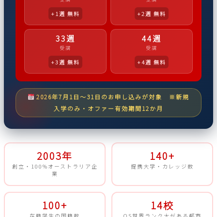
+1週 無料
+2週 無料
33週
44週
受講
受講
+3週 無料
+4週 無料
2026年7月1日〜31日のお申し込みが対象 ※新規
入学のみ・オファー有効期間12か月
2003年
140+
創立・100%オーストラリア企
提携大学・カレッジ数
業
100+
14校
在籍学生の国籍数
QS世界ランク大がある都市