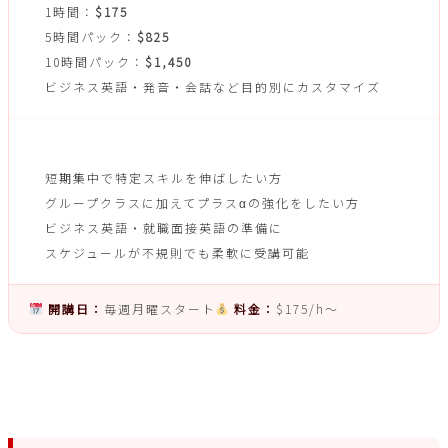
1時間：
$175
5時間パック：
$825
10時間パック：
$1,450
ビジネス英語・発音・会話など目的別にカスタマイズ
こんな方におすすめ
短期集中で特定スキルを伸ばしたい方
グループクラスに加えてプラスαの強化をしたい方
ビジネス英語・就職面接英語の準備に
スケジュールが不規則でも柔軟に受講可能
開講日：
毎週月曜スタート
料金：
$175/h〜